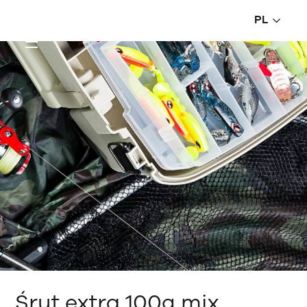
PL
Śrut extra 100g mix