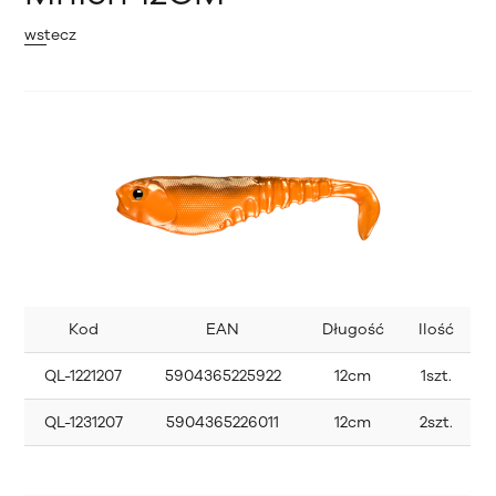
wstecz
Kod
EAN
Długość
Ilość
QL-1221207
5904365225922
12cm
1szt.
QL-1231207
5904365226011
12cm
2szt.