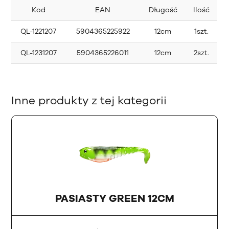
Kod
EAN
Długość
Ilość
QL-1221207
5904365225922
12cm
1szt.
QL-1231207
5904365226011
12cm
2szt.
Inne produkty z tej kategorii
PASIASTY GREEN 12CM